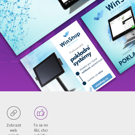
To se mi
Zobrazit
líbí, chci
web