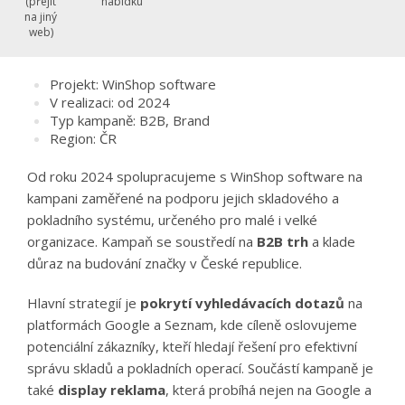
nabídku
(přejít
na jiný
web)
Projekt: WinShop software
V realizaci: od 2024
Typ kampaně: B2B, Brand
Region: ČR
Od roku 2024 spolupracujeme s WinShop software na
kampani zaměřené na podporu jejich skladového a
pokladního systému, určeného pro malé i velké
organizace. Kampaň se soustředí na
B2B trh
a klade
důraz na budování značky v České republice.
Hlavní strategií je
pokrytí vyhledávacích dotazů
na
platformách Google a Seznam, kde cíleně oslovujeme
potenciální zákazníky, kteří hledají řešení pro efektivní
správu skladů a pokladních operací. Součástí kampaně je
také
display reklama
, která probíhá nejen na Google a