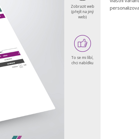
vlastní varia
Zobrazit web
personalizov
(přejít na jiný
web)
To se mi líbí,
chci nabídku