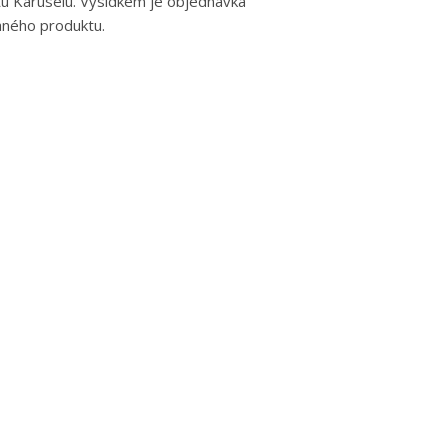
ntu Karuselu. Výsldkem je objednávka
aného produktu.