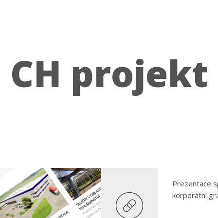
CH projekt
Prezentace s
korporátní gr