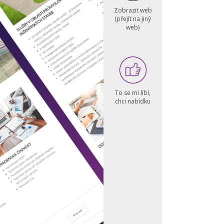
Zobrazit web
(přejít na jiný
web)
To se mi líbí,
chci nabídku