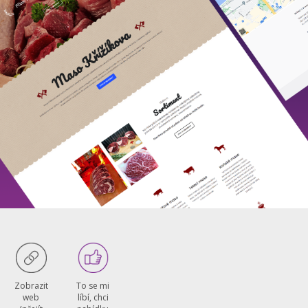
To se mi
Zobrazit
líbí, chci
web