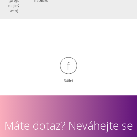
nabídku
(přejít
na jiný
web)
Sdílet
Máte dotaz? Neváhejte se