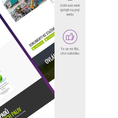
Zobrazit web
(přejít na jiný
web)
To se mi líbí,
chci nabídku